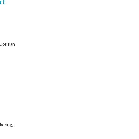
rt
 Ook kan
kering,