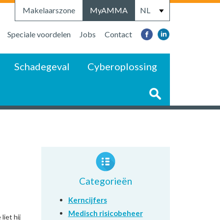
Makelaarszone
MyAMMA
Speciale voordelen
Jobs
Contact
Schadegeval
Cyberoplossing
Categorieën
Kerncijfers
Medisch risicobeheer
iet hij