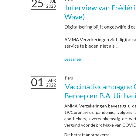
25
JUL
Interview van Frédéri
2023
Wave)
Digitalisering blijft ongetwijfeld e
AMMA Verzekeringen ziet digitalise
service te bieden, niet als ...
Lees meer
01
Pers
APR
Vaccinatiecampagne C
2022
Beroep en B.A. Uitbat
AMMA Verzekeringen bevestigt u da
19/Coronavirus pandemie, volgens 
apothekers, overeenkomstig de wet
vergund voor de profylaxe van COVID
Dit betreft apothekers: