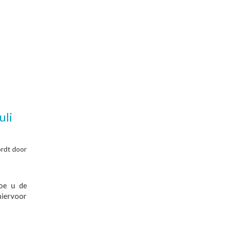
uli
ordt door
hoe u de
hiervoor