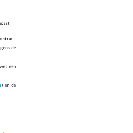
epast:
centra:
gens de
 wet een
) en de
1