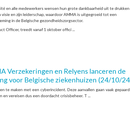
ité en alle medewerkers wensen hun grote dankbaarheid uit te drukken
jn visie en zijn leiderschap, waardoor AMMA is uitgegroeid tot een
ming in de Belgische gezondheidszorgsector.
t Officer, treedt vanaf 1 oktober offici ...
A Verzekeringen en Relyens lanceren de
ng voor Belgische ziekenhuizen (24/10/24
en te maken met een cyberincident. Deze aanvallen gaan vaak gepaard
n en vereisen dus een doordacht crisisbeheer. T ...