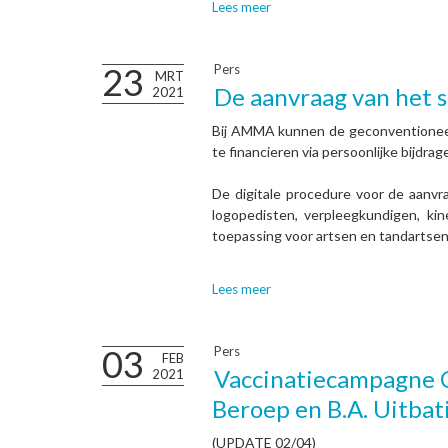
Lees meer
23
Pers
MRT
De aanvraag van het so
2021
Bij AMMA kunnen de geconventionee
te financieren via persoonlijke bijdrag
De digitale procedure voor de aanvr
logopedisten, verpleegkundigen, kin
toepassing voor artsen en tandartsen!
Lees meer
03
Pers
FEB
Vaccinatiecampagne C
2021
Beroep en B.A. Uitbat
(UPDATE 02/04)