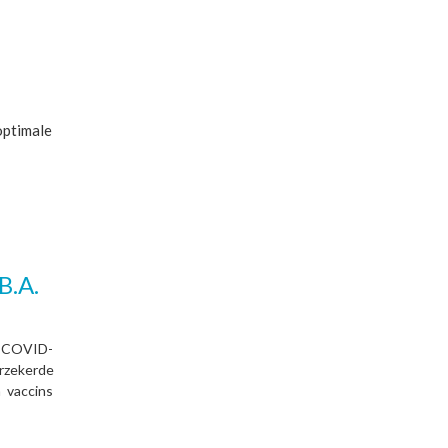
optimale
B.A.
e COVID-
rzekerde
 vaccins