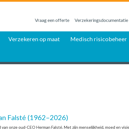
Vraag een offerte
Verzekeringsdocumentatie
Verzekeren op maat
Medisch risicobeheer
n Falsté (1962–2026)
 van onze oud-CEO Herman Falsté. Met zijn menselijkheid, moed en visie l