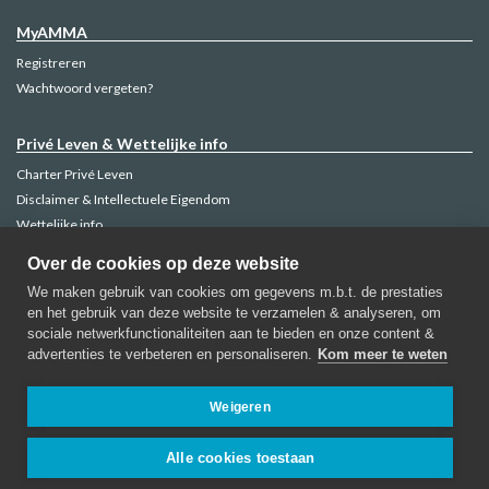
MyAMMA
Registreren
Wachtwoord vergeten?
Privé Leven & Wettelijke info
Charter Privé Leven
Disclaimer & Intellectuele Eigendom
Wettelijke info
Klachtenbeheer
Over de cookies op deze website
Cookie Policy
We maken gebruik van cookies om gegevens m.b.t. de prestaties
en het gebruik van deze website te verzamelen & analyseren, om
sociale netwerkfunctionaliteiten aan te bieden en onze content &
advertenties te verbeteren en personaliseren.
Kom meer te weten
AMMA Verzekeringen
Regentschapsstraat, 52-1000 Brussel
Weigeren
Contacteer AMMA
Alle cookies toestaan