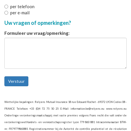
per telefoon
per e-mail
Uw vragen of opmerkingen?
Formuleer uw vraag/opmerking:
Wettelijke bepalingen : Relyens Mutual Insurance 18 rue Edouard Rochet - 69372 LYON Cedex 08 -
FRANCE Telefoon: +33 (0)4 72 75 50 25 E-Mail: information.be@relyens.eu www.relyens.eu
Onderlinge verzekeringsmaatschappij met vaste premies volgens Frans recht die valt onder de
verzekeringswetHandels- en vennootschapsregister Lyon 779 860 881 Intracommunautair BTW-
nr.: FR79779860881 Registratienummer bij de Autorité de contrôle prudentiel et de résolution