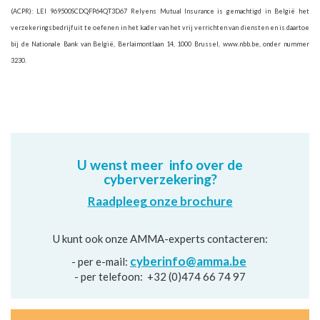
(ACPR): LEI 969500SCDQFP64QT3D67 Relyens Mutual Insurance is gemachtigd in België het
verzekeringsbedrijf uit te oefenen in het kader van het vrij verrichten van diensten en is daartoe
bij de Nationale Bank van België, Berlaimontlaan 14, 1000 Brussel, www.nbb.be, onder nummer
3230.
U wenst meer info over de
cyberverzekering
?
Raadpleeg onze brochure
U kunt ook onze AMMA-experts contacteren:
cyberinfo@amma.be
- per e-mail:
- per telefoon: +32 (0)474 66 74 97