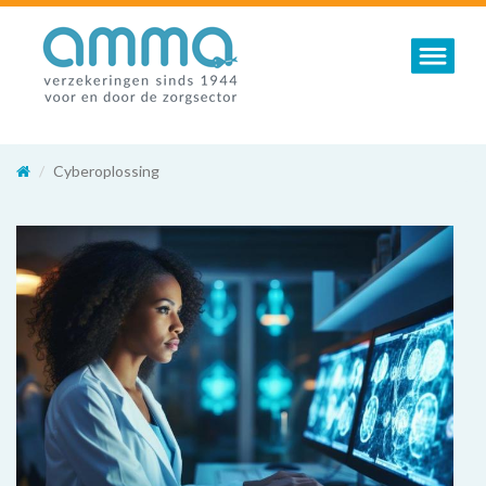
Toggle nav
Cyberoplossing