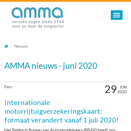
Toggle nav
Nieuws
AMMA nieuws - juni 2020
29
Pers
JUN
2020
Internationale
motorrijtuigverzekeringskaart:
formaat verandert vanaf 1 juli 2020!
Het Belgisch Bureau van Autoverzekeraars (BBAV) heeft ons