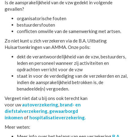
Is de aansprakelijkheid van de vzw gedekt in volgende
gevallen?
organisatorische fouten
bestuurdersfouten
conflicten omwille van de samenwerking met artsen.
Zo niet kunt u zich verzekeren via de B.A. Uitbating
Huisartsenkringen van AMMA. Onze polis:
dekt de verantwoordelijkheid van de vzw, bestuurders,
leden en personeel wanneer zij activiteiten en
opdrachten verricht voor de vzw
staat in voor de verdediging van de verzekerden en zal,
indien de aansprakelijkheid betrokken is, de
benadeelde(n) vergoeden.
Vergeet niet dat u bij ons ook terecht kan
voor uw
autoverzekering
,
brand- en
diefstalverzekering
,
gewaarborgd
inkomen
of
hospitalisatieverzekering.
Meer weten:
Meer info over het belang van een verzekering
B.A.