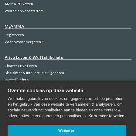
AMMA Pakketten
Voordelen voor starters
MyAMMA
Registreren
Wachtwoord vergeten?
Privé Leven & Wettelijke info
Charter Privé Leven
Disclaimer & Intellectuele Eigendom
Wettelijke info
Klachtenbeheer
Over de cookies op deze website
Cookie Policy
We maken gebruik van cookies om gegevens m.b.t. de prestaties
en het gebruik van deze website te verzamelen & analyseren, om
sociale netwerkfunctionaliteiten aan te bieden en onze content &
advertenties te verbeteren en personaliseren.
Kom meer te weten
AMMA Verzekeringen
Regentschapsstraat, 52-1000 Brussel
Weigeren
Contacteer AMMA