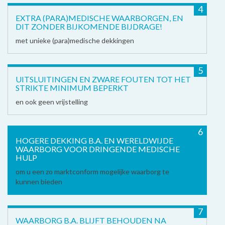
4
EXTRA (PARA)MEDISCHE WAARBORGEN, EN
DIT ZONDER BIJKOMENDE BIJDRAGE!
met unieke (para)medische dekkingen
5
UITSLUITINGEN EN ZWARE FOUTEN TOT HET
STRIKTE MINIMUM BEPERKT
en ook geen vrijstelling
6
HOGERE DEKKING B.A. EN WERELDWIJDE
WAARBORG VOOR DRINGENDE MEDISCHE
HULP
om u een zo marktconform mogelijke waarborg te
kunnen bieden
7
WAARBORG B.A. BLIJFT BEHOUDEN NA