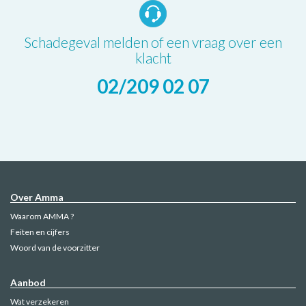
Schadegeval melden of een vraag over een
klacht
02/209 02 07
Over Amma
Waarom AMMA ?
Feiten en cijfers
Woord van de voorzitter
Aanbod
Wat verzekeren