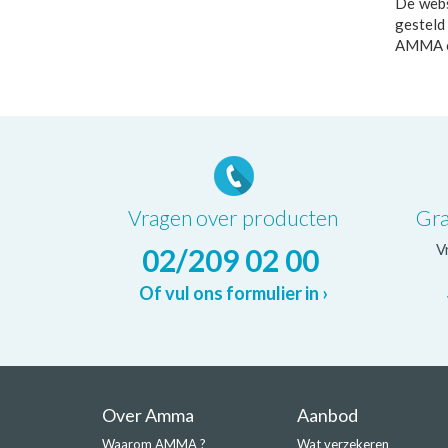
De webs
gesteld
AMMA en
Vragen over producten
Gra
V
02/209 02 00
Of vul ons formulier in ›
Over Amma
Aanbod
Waarom AMMA ?
Wat verzekeren