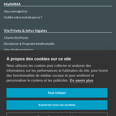
MyAMMA
Vous enregistrer
Oublié votre mot de passe ?
Vie Privée & Infos légales
Charte Vie Privée
Disclaimer & Propriété Intellectuelle
Infos Réglementaires
Gestion des Plaintes
À propos des cookies sur ce site
Politique Cookies
Nous utilisons les cookies pour collecter et analyser des
informations sur les performances et l'utilisation du site, pour fournir
des fonctionnalités de médias sociaux et pour améliorer et
personnaliser le contenu et les publicités.
En savoir plus
AMMA Assurances
Rue de la Régence 52 -1000 Bruxelles
Tout refuser
Contactez AMMA
Autoriser tous les cookies