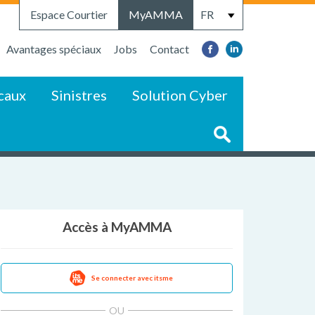
Espace Courtier
MyAMMA
Avantages spéciaux
Jobs
Contact
caux
Sinistres
Solution Cyber
Accès à MyAMMA
Se connecter avec itsme
OU