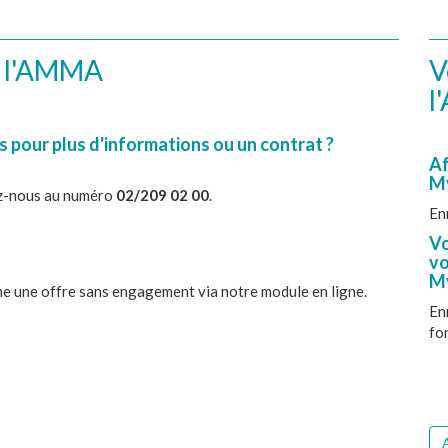
e l'AMMA
V
l
 pour plus d'informations ou un contrat ?
Af
M
ez-nous au numéro
02/209 02 00
.
En
Vo
vo
M
e une offre sans engagement via notre module en ligne.
En
fo