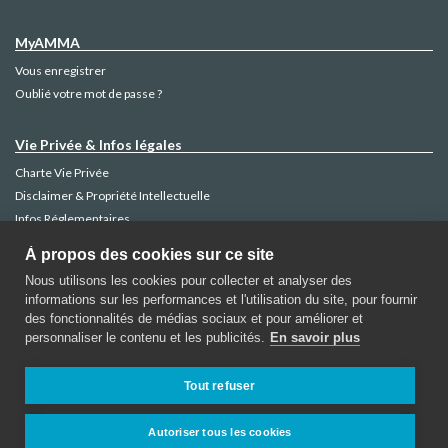
MyAMMA
Vous enregistrer
Oublié votre mot de passe ?
Vie Privée & Infos légales
Charte Vie Privée
Disclaimer & Propriété Intellectuelle
Infos Réglementaires
Gestion des Plaintes
À propos des cookies sur ce site
Politique Cookies
Nous utilisons les cookies pour collecter et analyser des
informations sur les performances et l'utilisation du site, pour fournir
des fonctionnalités de médias sociaux et pour améliorer et
personnaliser le contenu et les publicités.
En savoir plus
AMMA Assurances
Rue de la Régence 52 -1000 Bruxelles
Tout refuser
Contactez AMMA
Autoriser tous les cookies