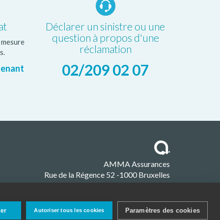
at
Déclarer un sinistre ou une
question à propos d'une
r mesure
réclamation
s.
02/209 02 07
tenant
AMMA Assurances
Rue de la Régence 52 -1000 Bruxelles
Contactez AMMA
Paramètres des cookies
ser
Autoriser tous les cookies