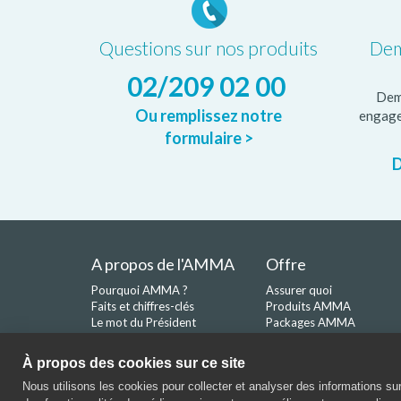
Questions sur nos produits
Dem
02/209 02 00
Dem
Ou remplissez notre
engage
formulaire >
D
A propos de l'AMMA
Offre
Pourquoi AMMA ?
Assurer quoi
Faits et chiffres-clés
Produits AMMA
Le mot du Président
Packages AMMA
Avantages pour starters
À propos des cookies sur ce site
Nous utilisons les cookies pour collecter et analyser des informations sur l