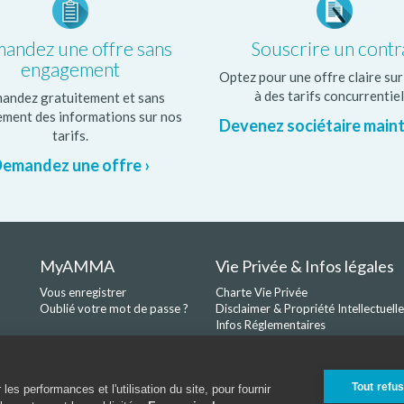
andez une offre sans
Souscrire un contr
engagement
Optez pour une offre claire su
à des tarifs concurrentiel
andez gratuitement et sans
ment des informations sur nos
Devenez sociétaire main
tarifs.
emandez une offre ›
MyAMMA
Vie Privée & Infos légales
Vous enregistrer
Charte Vie Privée
Oublié votre mot de passe ?
Disclaimer & Propriété Intellectuelle
Infos Réglementaires
Gestion des Plaintes
Politique Cookies
Tout refu
es performances et l'utilisation du site, pour fournir