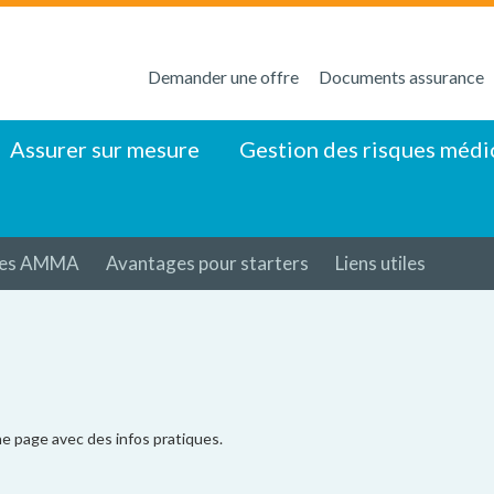
Demander une offre
Documents assurance
Assurer sur mesure
Gestion des risques médi
ges AMMA
Avantages pour starters
Liens utiles
e page avec des infos pratiques.